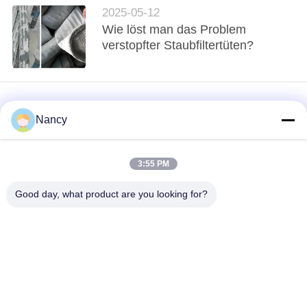
SITEMAP
2025-05-12
Wie löst man das Problem
verstopfter Staubfiltertüten?
DATENSCHUTZRICHTLINIE
Nancy
3:55 PM
loading...
Good day, what product are you looking for?
Beliebte Kategorien
Alle
Staubsammelfilterbeutel
Aramidfilterbeutel