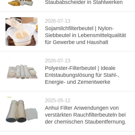
Staubabscheider in Stahlwerken
TRETEN
SIE
2026-07-13
Sojamilchfilterbeutel | Nylon-
MIT
Siebbeutel in Lebensmittelqualität
UNS
für Gewerbe und Haushalt
IN
VERBINDUNG
2026-07-13
Polyester-Filterbeutel | Ideale
Entstaubungslösung für Stahl-,
NACHRICHTEN
Energie- und Zementwerke
FORDERN
2025-05-12
SIE EIN
Anhui Filter Anwendungen von
verstärkten Rauchfilterbeuteln bei
ZITAT
der chemischen Staubentfernung.