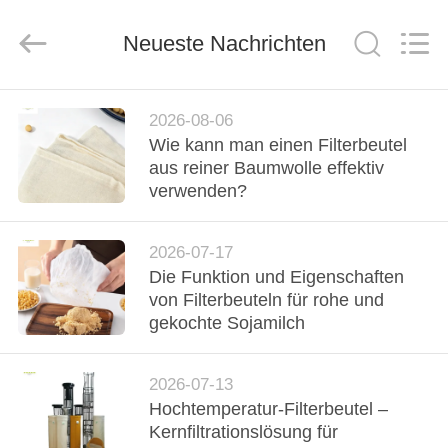
Filter
Environmental
Technology
Co.,Ltd..
Neueste Nachrichten
All
Rights
Reserved.
HAUS
2026-08-06
Wie kann man einen Filterbeutel
PRODUKTE
aus reiner Baumwolle effektiv
verwenden?
ÜBER
2026-07-17
UNS
Die Funktion und Eigenschaften
von Filterbeuteln für rohe und
FABRIK-
gekochte Sojamilch
AUSFLUG
2026-07-13
Hochtemperatur-Filterbeutel –
QUALITÄTSKONTROLLE
Kernfiltrationslösung für