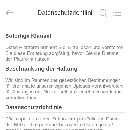
Filter
Environmental
Technology
Co.,Ltd..
Datenschutzrichtlinie
All
Rights
Reserved.
HAUS
Sofortige Klausel
PRODUKTE
Diese Plattform erinnert Sie: Bitte lesen und verstehen
Sie diese Erklärung sorgfältig, bevor Sie die Dienste
der Plattform nutzen.
ÜBER
Beschränkung der Haftung
UNS
Wir sind im Rahmen der gesetzlichen Bestimmungen
für die Inhalte unserer eigenen Uploads verantwortlich;
für Aussagen der Nutzer selbst übernehmen wir keine
FABRIK-
Verantwortung.
AUSFLUG
Datenschutzrichtlinie
Wir respektieren den Schutz der persönlichen Daten
QUALITÄTSKONTROLLE
der Nutzer.Ihre personenbezogenen Daten gemäß