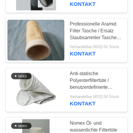
KONTAKT
TRETEN
SIE
Professionelle Aramid
MIT
Filter Tasche / Ersatz
Staubsammler Taschen
UNS
Anti-Säure
Verhandelbar MOQ:50 Stück
IN
KONTAKT
VERBINDUNG
Anti-statische
NACHRICHTEN
Polyesterfiltertüte /
benutzerdefinierte
Staubenträgerfiltertüten
FORDERN
Verhandelbar MOQ:50 Stück
KONTAKT
SIE EIN
ZITAT
Nomex Öl- und
wasserdichte Filtertüte