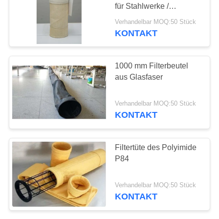
SITEMAP
für Stahlwerke /
Zementwerke
Verhandelbar MOQ:50 Stück
DATENSCHUTZRICHTLINIE
KONTAKT
1000 mm Filterbeutel
aus Glasfaser
Verhandelbar MOQ:50 Stück
KONTAKT
Filtertüte des Polyimide
P84
Verhandelbar MOQ:50 Stück
KONTAKT