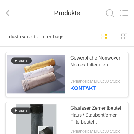
Filter
Environmental
Technology
Co.,Ltd..
Produkte
All
Rights
Reserved.
HAUS
dust extractor filter bags
PRODUKTE
Gewerbliche Nonwoven
Nomex Filtertüten
ÜBER
UNS
Verhandelbar MOQ:50 Stück
KONTAKT
FABRIK-
AUSFLUG
Glasfaser Zementbeutel
Haus / Staubentferner
Filterbeutel
QUALITÄTSKONTROLLE
Abmessungsstabilität
Verhandelbar MOQ:50 Stück