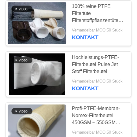
100% reine PTFE
Filtertüte
Filterstoffpflanzentüten
1000mm~8000mm
Verhandelbar MOQ:50 Stück
Länge
KONTAKT
Hochleistungs-PTFE-
Filterbeutel Pulse Jet
Stoff Filterbeutel
Verhandelbar MOQ:50 Stück
KONTAKT
Profi-PTFE-Membran-
Nomex-Filterbeutel
450GSM ~ 550GSM
gegen Abrasionen
Verhandelbar MOQ:50 Stück