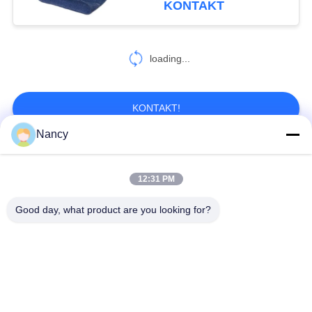
KONTAKT
Staubbekämpfung
loading...
KONTAKT!
Nancy
Beliebte Kategorien
Alle
12:31 PM
Staubsammelfilterbeutel
Aramidfilterbeutel
Good day, what product are you looking for?
Polyester-Filtertüte
Flüssigkeitsfilterbeutel
Filterbeutel aus
PTFE-Filterbeutel
Glasfaser