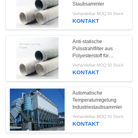
SITEMAP
Staubsammler
Verhandelbar MOQ:50 Stück
DATENSCHUTZRICHTLINIE
KONTAKT
Anti-statische
Pulsstrahlfilter aus
Polyesterstoff für
Staubsammler
Verhandelbar MOQ:50 Stück
KONTAKT
Automatische
Temperaturregelung
Industriestaubsammler
Verhandelbar MOQ:50 Stück
KONTAKT