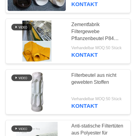
Länge
KONTAKT
TRETEN
SIE
Zementfabrik
MIT
Filtergewebe
Pflanzenbeutel P84
UNS
Filtergewebe Material
Verhandelbar MOQ:50 Stück
IN
Maximale Flexibilität
KONTAKT
VERBINDUNG
Filterbeutel aus nicht
NACHRICHTEN
gewebten Stoffen
FORDERN
Verhandelbar MOQ:50 Stück
KONTAKT
SIE EIN
ZITAT
Anti-statische Filtertüten
aus Polyester für