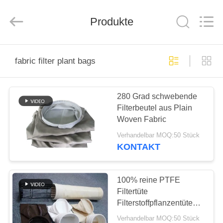
Filter
Environmental
Technology
Co.,Ltd..
Produkte
All
Rights
Reserved.
HAUS
fabric filter plant bags
PRODUKTE
280 Grad schwebende
Filterbeutel aus Plain
ÜBER
Woven Fabric
UNS
Verhandelbar MOQ:50 Stück
KONTAKT
FABRIK-
AUSFLUG
100% reine PTFE
Filtertüte
Filterstoffpflanzentüten
QUALITÄTSKONTROLLE
1000mm~8000mm
Verhandelbar MOQ:50 Stück