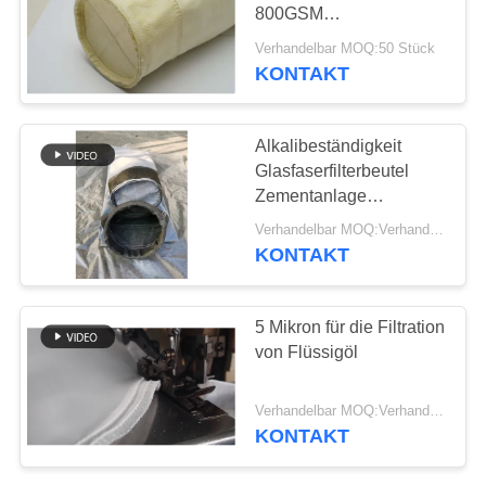
SITEMAP
800GSM
Hochtemperaturbeständigkeit
Verhandelbar MOQ:50 Stück
DATENSCHUTZRICHTLINIE
KONTAKT
Alkalibeständigkeit
Glasfaserfilterbeutel
Zementanlage
Verwendung hoher
Verhandelbar MOQ:Verhandeln
Temperatur
KONTAKT
5 Mikron für die Filtration
von Flüssigöl
Verhandelbar MOQ:Verhandelbar
KONTAKT