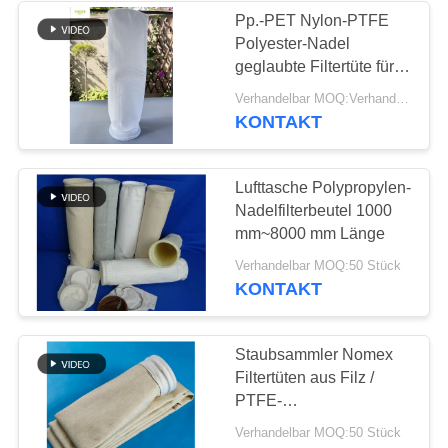
Pp.-PET Nylon-PTFE
Polyester-Nadel
geglaubte Filtertüte für
flüssige Filtration
Verhandelbar MOQ:Verhandelbar
KONTAKT
Lufttasche Polypropylen-
Nadelfilterbeutel 1000
mm~8000 mm Länge
Verhandelbar MOQ:50 Stück
KONTAKT
Staubsammler Nomex
Filtertüten aus Filz /
PTFE-
Membranfiltertüten
Verhandelbar MOQ:50 Stück