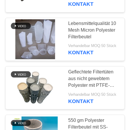
Filterbeutel für
KONTAKT
Holzpflanzen
TRETEN
SIE
Lebensmittelqualität 10
MIT
Mesh Micron Polyester
Filterbeutel
UNS
Verhandelbar MOQ:50 Stück
IN
KONTAKT
VERBINDUNG
Geflechtete Filtertüten
NACHRICHTEN
aus nicht gewebtem
Polyester mit PTFE-
Membran
FORDERN
Verhandelbar MOQ:50 Stück
KONTAKT
SIE EIN
ZITAT
550 gm Polyester
Filterbeutel mit SS-