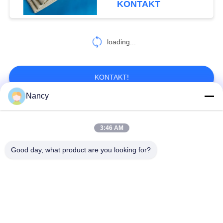
KONTAKT
loading...
KONTAKT!
Nancy
Beliebte Kategorien
Alle
3:46 AM
Staubsammelfilterbeutel
Aramidfilterbeutel
Good day, what product are you looking for?
Polyester-Filtertüte
Flüssigkeitsfilterbeutel
Filterbeutel aus
PTFE-Filterbeutel
Glasfaser