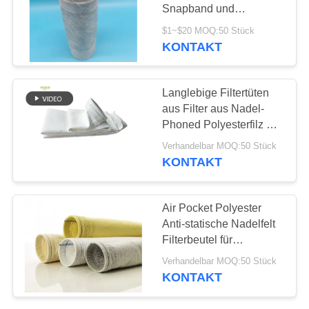
SITEMAP
Snapband und
Ölsicherung
$1~$20 MOQ:50 Stück
DATENSCHUTZRICHTLINIE
KONTAKT
Langlebige Filtertüten
aus Filter aus Nadel-
Phoned Polyesterfilz mit
verstärktem Boden für
Verhandelbar MOQ:50 Stück
industrielle
KONTAKT
Staubsammel- und
Filtrationssysteme
Air Pocket Polyester
Anti-statische Nadelfelt
Filterbeutel für
Stahlwerke
Verhandelbar MOQ:50 Stück
KONTAKT