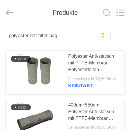
Filter
Environmental
Technology
Co.,Ltd..
Produkte
All
Rights
Reserved.
HAUS
polyester felt filter bag
PRODUKTE
Polyester Anti-statisch
mit PTFE-Membran
ÜBER
Polyesterfelten
UNS
Filterbeutel für
Verhandelbar MOQ:50 Stück
Staubsammler
KONTAKT
FABRIK-
AUSFLUG
400gm~550gm
Polyester Anti-statisch
mit PTFE-Membran
QUALITÄTSKONTROLLE
Polyesterfelzen
Verhandelbar MOQ:50 Stück