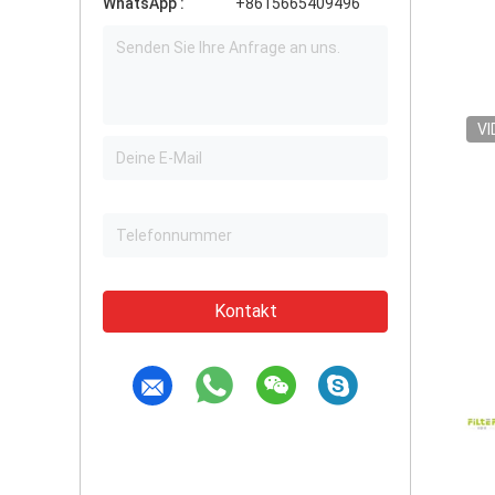
WhatsApp :
+8615665409496
VI
Kontakt