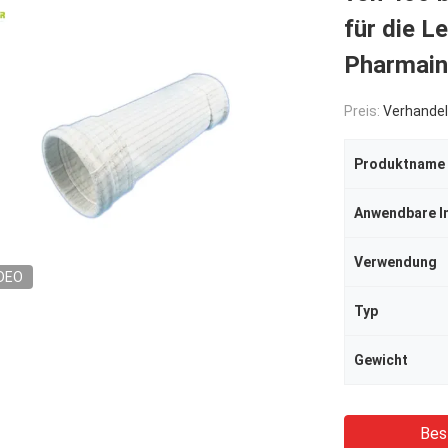
für die L
Pharmaind
Preis:
Verhandel
Produktname
Anwendbare I
Verwendung
DEO
Typ
Gewicht
Bes