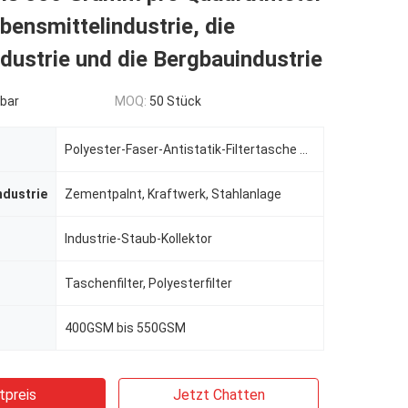
ebensmittelindustrie, die
ustrie und die Bergbauindustrie
bar
MOQ:
50 Stück
Polyester-Faser-Antistatik-Filtertasche mit Polyestermischung
ndustrie
Zementpalnt, Kraftwerk, Stahlanlage
Industrie-Staub-Kollektor
Taschenfilter, Polyesterfilter
400GSM bis 550GSM
tpreis
Jetzt Chatten