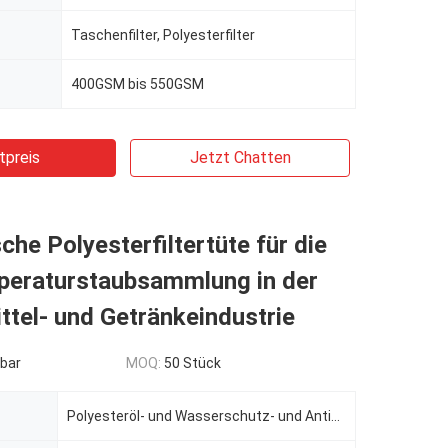
Taschenfilter, Polyesterfilter
400GSM bis 550GSM
tpreis
Jetzt Chatten
sche Polyesterfiltertüte für die
eraturstaubsammlung in der
tel- und Getränkeindustrie
bar
MOQ:
50 Stück
Polyesteröl- und Wasserschutz- und Antistatikfilterbeutel