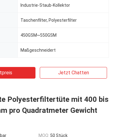
Industrie-Staub-Kollektor
Taschenfilter, Polyesterfilter
450GSM~550GSM
Maßgeschneidert
tpreis
Jetzt Chatten
e Polyesterfiltertüte mit 400 bis
m pro Quadratmeter Gewicht
bar
MOQ:
50 Stück