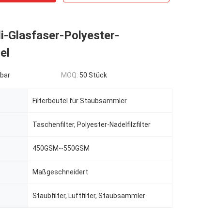
li-Glasfaser-Polyester-
el
bar
MOQ:
50 Stück
Filterbeutel für Staubsammler
Taschenfilter, Polyester-Nadelfilzfilter
450GSM~550GSM
Maßgeschneidert
Staubfilter, Luftfilter, Staubsammler