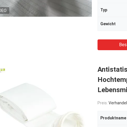
Typ
DEO
Gewicht
Bes
Antistati
Hochtemp
Lebensmit
Preis:
Verhandel
Produktname