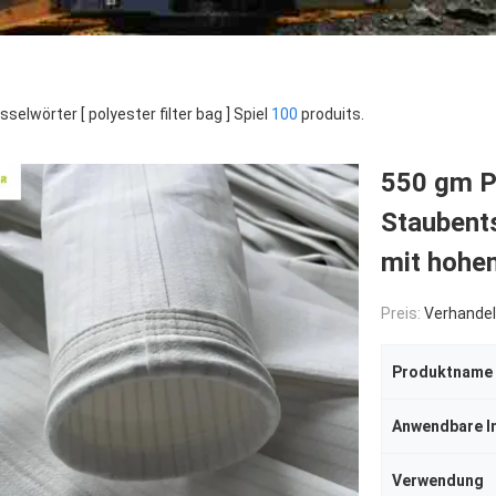
sselwörter [ polyester filter bag ] Spiel
100
produits.
550 gm Po
Staubent
mit hohe
Preis:
Verhandel
Produktname
Anwendbare I
Verwendung