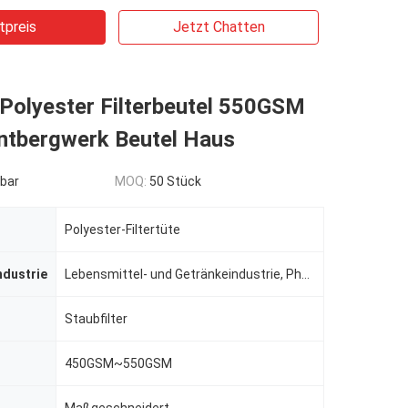
tpreis
Jetzt Chatten
 Polyester Filterbeutel 550GSM
ntbergwerk Beutel Haus
bar
MOQ:
50 Stück
Polyester-Filtertüte
ndustrie
Lebensmittel- und Getränkeindustrie, Pharmaindustrie, Nichteisenmetallurgie, chemische Anlagen, Baub
Staubfilter
450GSM~550GSM