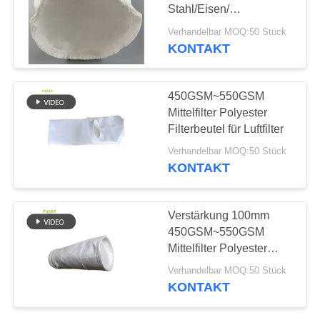
SITEMAP
Stahl/Eisen/
Lebensmittelapotheke
Verhandelbar MOQ:50 Stück
DATENSCHUTZRICHTLINIE
KONTAKT
450GSM~550GSM
Mittelfilter Polyester
Filterbeutel für Luftfilter
Verhandelbar MOQ:50 Stück
KONTAKT
Verstärkung 100mm
450GSM~550GSM
Mittelfilter Polyester
Filterbeutel für
Verhandelbar MOQ:50 Stück
Stahlwerke
KONTAKT