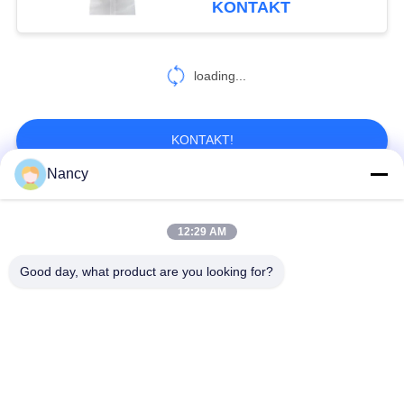
KONTAKT
loading...
KONTAKT!
Nancy
Beliebte Kategorien
Alle
12:29 AM
Staubsammelfilterbeutel
Aramidfilterbeutel
Good day, what product are you looking for?
Polyester-Filtertüte
Flüssigkeitsfilterbeutel
Filterbeutel aus
PTFE-Filterbeutel
Glasfaser