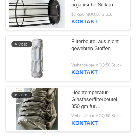
SITEMAP
organische Silikon-
Oberflächen-
$3~$20 MOQ:50 Stück
Behandlungs-Karton-
DATENSCHUTZRICHTLINIE
KONTAKT
Verpacken
Filterbeutel aus nicht
gewebten Stoffen
Verhandelbar MOQ:50 Stück
KONTAKT
Hochtemperatur-
Glasfaserfilterbeutel
850 gm für
Zementanlagen
Verhandelbar MOQ:50 Stück
KONTAKT