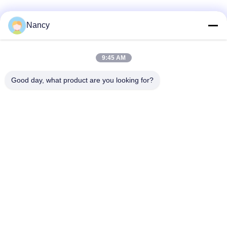
Beliebte Kategorien
Alle
Nancy
Staubsammelfilterbeutel
Aramidfilterbeutel
9:45 AM
Good day, what product are you looking for?
Polyester-Filtertüte
Flüssigkeitsfilterbeutel
Filterbeutel aus
PTFE-Filterbeutel
Glasfaser
Baghouse-Filtertüten
Filterbeutel aus Filz
Unterzeichnen
Sie