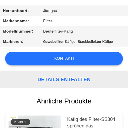
TRETEN
Herkunftsort:
Jiangsu
SIE
Markenname:
Filter
MIT
Modellnummer:
Beutelfilter-Käfig
UNS
Markieren:
,
Gewebefilter-Käfige
Staubkollektor Käfige
IN
VERBINDUNG
KONTAKT!
NACHRICHTEN
DETAILS ENTFALTEN
FORDERN
Ähnliche Produkte
SIE EIN
ZITAT
Käfig des Filter-SS304
sprühen das