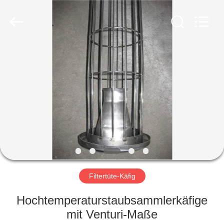
Filter
Environmental
Technology
Co.,Ltd..
All
Rights
Reserved.
HAUS
PRODUKTE
ÜBER
UNS
FABRIK-
AUSFLUG
Filtertüte-Käfig
Hochtemperaturstaubsammlerkäfige
QUALITÄTSKONTROLLE
mit Venturi-Maße