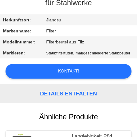
für Stahlwerke
TRETEN
SIE
Herkunftsort:
Jiangsu
MIT
Markenname:
Filter
UNS
Modellnummer:
Filterbeutel aus Filz
IN
Markieren:
,
Staubfiltertüten
maßgeschneiderte Staubbeutel
VERBINDUNG
KONTAKT!
NACHRICHTEN
DETAILS ENTFALTEN
FORDERN
SIE EIN
Ähnliche Produkte
ZITAT
Langlebigkeit P84