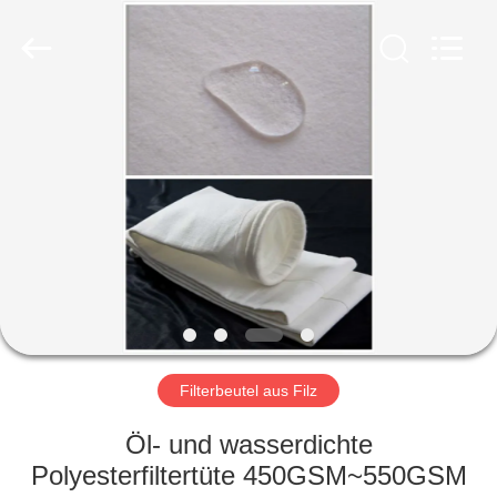
Filter
Environmental
Technology
Co.,Ltd..
All
Rights
Reserved.
HAUS
PRODUKTE
ÜBER
UNS
FABRIK-
AUSFLUG
Filterbeutel aus Filz
Öl- und wasserdichte
QUALITÄTSKONTROLLE
Polyesterfiltertüte 450GSM~550GSM