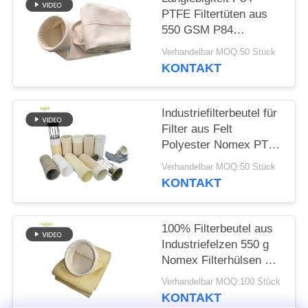
SITEMAP
PTFE Filtertüten aus
550 GSM P84
DATENSCHUTZRICHTLINIE
Filtertuch für
Verhandelbar MOQ:50 Stück
verschiedene
KONTAKT
industrielle
Staubsammel- und
Filtrationssysteme
Industriefilterbeutel für
Filter aus Felt
Polyester Nomex PTFE
PPS P84 Glasfaser für
Verhandelbar MOQ:50 Stück
die Staubentnahme in
KONTAKT
Zement- und
Kohlebergwerken,
Stahlwerken und
100% Filterbeutel aus
verwandten
Industriefelzen 550 g
Industriezweigen
Nomex Filterhülsen mit
PTFE-Membran
Verhandelbar MOQ:100 Stück
KONTAKT