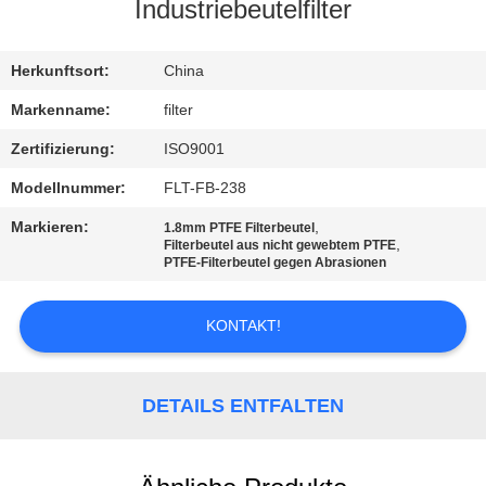
Industriebeutelfilter
TRETEN
SIE
Herkunftsort:
China
MIT
Markenname:
filter
UNS
Zertifizierung:
ISO9001
IN
Modellnummer:
FLT-FB-238
VERBINDUNG
Markieren:
,
1.8mm PTFE Filterbeutel
,
Filterbeutel aus nicht gewebtem PTFE
PTFE-Filterbeutel gegen Abrasionen
NACHRICHTEN
KONTAKT!
FORDERN
SIE EIN
DETAILS ENTFALTEN
ZITAT