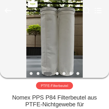
Filter
Environmental
Technology
Co.,Ltd..
All
Rights
Reserved.
HAUS
PRODUKTE
ÜBER
UNS
FABRIK-
AUSFLUG
PTFE-Filterbeutel
Nomex PPS P84 Filterbeutel aus
QUALITÄTSKONTROLLE
PTFE-Nichtgewebe für