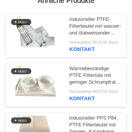
Ähnliche Produkte
SITEMAP
Industrieller PTFE-
DATENSCHUTZRICHTLINIE
Filterbeutel mit wasser-
und ölabweisender
Beschichtung und
Verhandelbar MOQ:50 Stück
hoher Zugfestigkeit für
KONTAKT
Verbrennungsanwendungen
Wärmebeständige
PTFE-Filtertüte mit
geringer Schrumpfrate
für
Verhandelbar MOQ:50 Stück
Asphaltmischanlagen
KONTAKT
und industrielle
Staubsammelsysteme
Industrieller PPS P84
PTFE Filterbeutel mit
Sengen, Kalandrieren