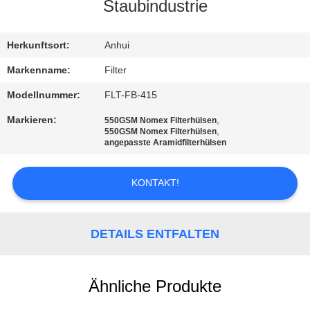
Staubindustrie
TRETEN
SIE
Herkunftsort:
Anhui
MIT
Markenname:
Filter
UNS
Modellnummer:
FLT-FB-415
IN
Markieren:
,
550GSM Nomex Filterhülsen
,
550GSM Nomex Filterhülsen
VERBINDUNG
angepasste Aramidfilterhülsen
NACHRICHTEN
KONTAKT!
FORDERN
DETAILS ENTFALTEN
SIE EIN
ZITAT
Ähnliche Produkte