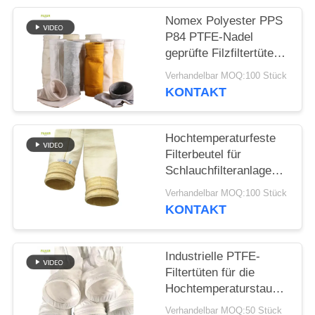
SITEMAP
Nomex Polyester PPS
P84 PTFE-Nadel
DATENSCHUTZRICHTLINIE
geprüfte Filzfiltertüten
für industrielle Kessel
Verhandelbar MOQ:100 Stück
KONTAKT
Hochtemperaturfeste
Filterbeutel für
Schlauchfilteranlagen
aus 100% Glasfaser
Verhandelbar MOQ:100 Stück
für
KONTAKT
Asphaltmischanlagen
Industrielle PTFE-
Filtertüten für die
Hochtemperaturstaubsamml
in
Verhandelbar MOQ:50 Stück