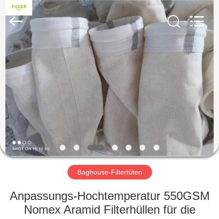
Filter
Environmental
Technology
Co.,Ltd..
All
Rights
Reserved.
HAUS
PRODUKTE
ÜBER
UNS
FABRIK-
AUSFLUG
Baghouse-Filtertüten
Anpassungs-Hochtemperatur 550GSM
QUALITÄTSKONTROLLE
Nomex Aramid Filterhüllen für die