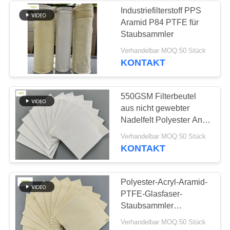
Industriefilterstoff PPS
Aramid P84 PTFE für
53
Staubsammler
Baghouse-
Verhandelbar MOQ:50 Stück
KONTAKT
Filtertüten
550GSM Filterbeutel
aus nicht gewebter
Nadelfelt Polyester Anti-
Säure Größe
44
Verhandelbar MOQ:50 Stück
130mmX2500mm
KONTAKT
Filterbeutel aus Filz
Polyester-Acryl-Aramid-
PTFE-Glasfaser-
Staubsammler
Filterbeutel gegen Alkali
Verhandelbar MOQ:50 Stück