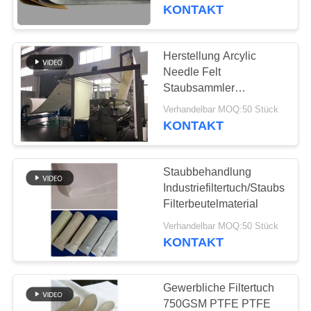
KONTAKT
TRETEN
SIE
Herstellung Arcylic
113
MIT
Needle Felt
Staubsammler
UNS
Polyester-Filtertüte
Filterbeutel für die
Verhandelbar MOQ:50 Stück
IN
Asphaltindustrie
KONTAKT
VERBINDUNG
Staubbehandlung
NACHRICHTEN
Industriefiltertuch/Staubsamm
Filterbeutelmaterial
244
FORDERN
Verhandelbar MOQ:50 Stück
KONTAKT
SIE EIN
Flüssigkeitsfilterbeutel
ZITAT
Gewerbliche Filtertuch
750GSM PTFE PTFE