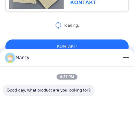
KONTAKT
32
Filterbeutel mit
loading...
hoher Temperatur
KONTAKT!
Nancy
Beliebte Kategorien
Alle
12
8:57 PM
Industrieller
Staubsammelfilterbeutel
Aramidfilterbeutel
Good day, what product are you looking for?
Staubsammler
Polyester-Filtertüte
Flüssigkeitsfilterbeutel
Filterbeutel aus
PTFE-Filterbeutel
Glasfaser