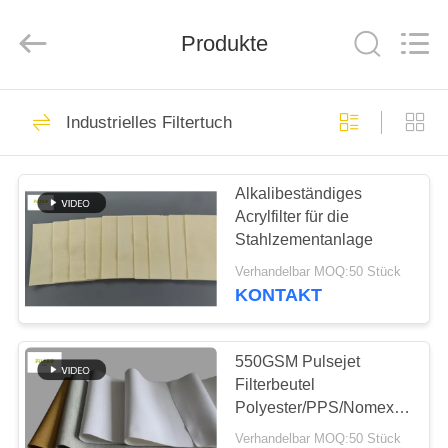
Filter
Environmental
Technology
Co.,Ltd..
Produkte
All
Rights
Reserved.
HAUS
115
Industrielles Filtertuch
Staubsammelfilterbeutel
PRODUKTE
Alkalibeständiges
Acrylfilter für die
ÜBER
Stahlzementanlage
UNS
Verhandelbar MOQ:50 Stück
KONTAKT
99
FABRIK-
AUSFLUG
550GSM Pulsejet
Aramidfilterbeutel
Filterbeutel
Polyester/PPS/Nomex/PTFE/
QUALITÄTSKONTROLLE
Nadelfelt
Verhandelbar MOQ:50 Stück