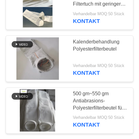
SITEMAP
Filtertuch mit geringer
Schrumpfrate
Verhandelbar MOQ:50 Stück
DATENSCHUTZRICHTLINIE
KONTAKT
67
Filterbeutel aus
Kalenderbehandlung
Glasfaser
Polyesterfilterbeutel
Verhandelbar MOQ:50 Stück
KONTAKT
45
500 gm~550 gm
Antiabrasions-
PTFE-Filterbeutel
Polyesterfilterbeutel für
Ölbehandlungsfilter
Verhandelbar MOQ:50 Stück
KONTAKT