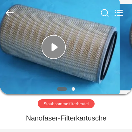
Filter
Environmental
Technology
Co.,Ltd..
All
Rights
Reserved.
HAUS
PRODUKTE
ÜBER
UNS
FABRIK-
AUSFLUG
Staubsammelfilterbeutel
Nanofaser-Filterkartusche
QUALITÄTSKONTROLLE