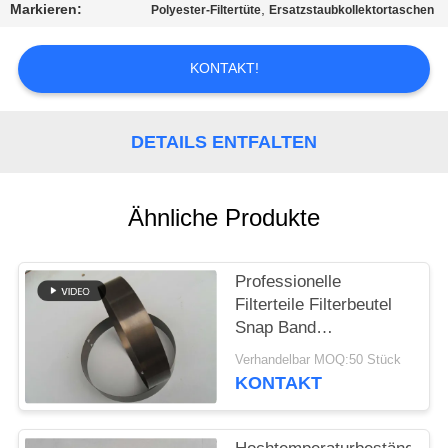
Markieren:
,
Polyester-Filtertüte
Ersatzstaubkollektortaschen
TRETEN
SIE
KONTAKT!
MIT
UNS
DETAILS ENTFALTEN
IN
VERBINDUNG
Ähnliche Produkte
NACHRICHTEN
Professionelle
Filterteile Filterbeutel
FORDERN
Snap Band
unterschiedliches
SIE EIN
Verhandelbar MOQ:50 Stück
Material und Größe
KONTAKT
ZITAT