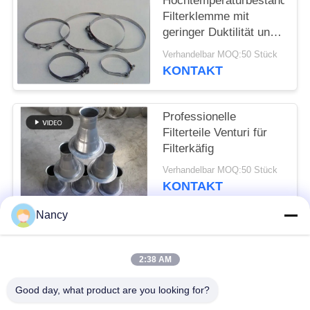
Hochtemperaturbeständige
SITEMAP
Filterklemme mit
geringer Duktilität und
DATENSCHUTZRICHTLINIE
langer Lebensdauer
Verhandelbar MOQ:50 Stück
KONTAKT
Professionelle
Filterteile Venturi für
Filterkäfig
Verhandelbar MOQ:50 Stück
KONTAKT
Nancy
Beliebte Kategorien
Alle
2:38 AM
Staubsammelfilterbeutel
Aramidfilterbeutel
Good day, what product are you looking for?