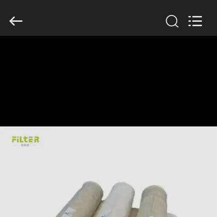
Filter
Environmental
Technology
Co.,Ltd..
All
Rights
Reserved.
HAUS
PRODUKTE
ÜBER
UNS
FABRIK-
AUSFLUG
QUALITÄTSKONTROLLE