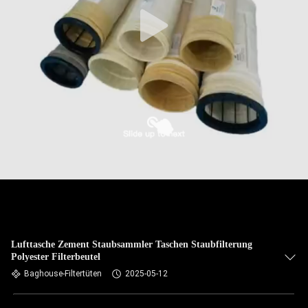
TRETEN
SIE
MIT
UNS
IN
VERBINDUNG
NACHRICHTEN
FORDERN
SIE EIN
Lufttasche Zement Staubsammler Taschen Staubfilterung
Polyester Filterbeutel
ZITAT
Baghouse-Filtertüten
2025-05-12