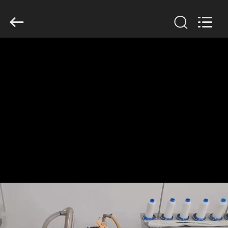
Filter
Environmental
Technology
Co.,Ltd..
All
Rights
Reserved.
HAUS
PRODUKTE
ÜBER
UNS
FABRIK-
AUSFLUG
QUALITÄTSKONTROLLE