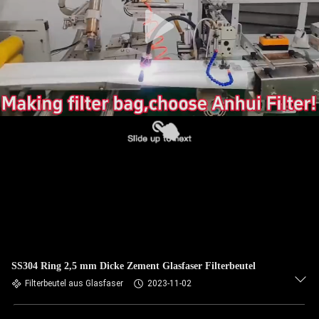
TRETEN
SIE
MIT
UNS
IN
VERBINDUNG
NACHRICHTEN
FORDERN
SIE EIN
SS304 Ring 2,5 mm Dicke Zement Glasfaser Filterbeutel
ZITAT
Filterbeutel aus Glasfaser
2023-11-02