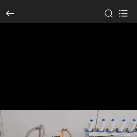
Filter
Environmental
Technology
Co.,Ltd..
All
Rights
Reserved.
HAUS
PRODUKTE
ÜBER
UNS
FABRIK-
AUSFLUG
QUALITÄTSKONTROLLE