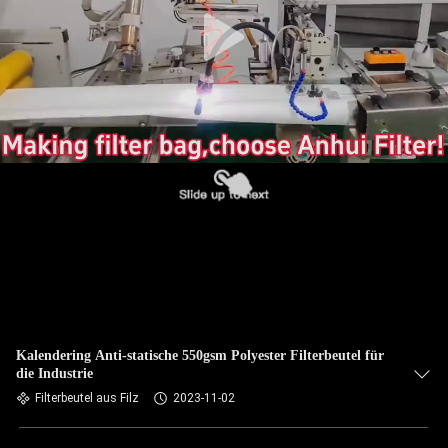
TRETEN
SIE
MIT
UNS
IN
VERBINDUNG
NACHRICHTEN
FORDERN
SIE EIN
Kalendering Anti-statische 550gsm Polyester Filterbeutel für
die Industrie
ZITAT
Filterbeutel aus Filz
2023-11-02