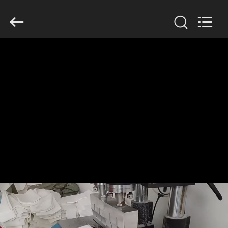
Filter
Environmental
Technology
Co.,Ltd..
All
Rights
Reserved.
HAUS
PRODUKTE
ÜBER
UNS
FABRIK-
AUSFLUG
QUALITÄTSKONTROLLE