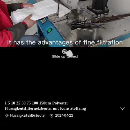
TRETEN
SIE
MIT
UNS
IN
VERBINDUNG
NACHRICHTEN
FORDERN
SIE EIN
1 5 10 25 50 75 100 150um Polyester
Flüssigkeitsfilternetzbeutel mit Kunststoffring
ZITAT
Flüssigkeitsfilterbeutel
2024-04-22