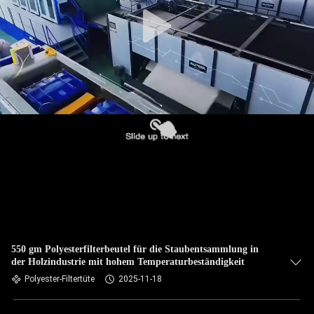
TRETEN
SIE
MIT
UNS
IN
VERBINDUNG
NACHRICHTEN
FORDERN
SIE EIN
550 gm Polyesterfilterbeutel für die Staubentsammlung in
der Holzindustrie mit hohem Temperaturbeständigkeit
ZITAT
Polyester-Filtertüte
2025-11-18