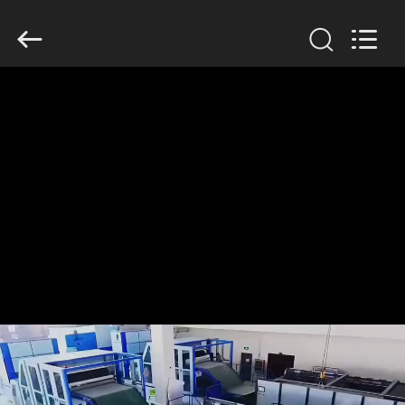
Filter
Environmental
Technology
Co.,Ltd..
All
Rights
Reserved.
HAUS
PRODUKTE
ÜBER
UNS
FABRIK-
AUSFLUG
QUALITÄTSKONTROLLE