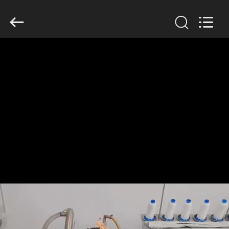
Filter
Environmental
Technology
Co.,Ltd..
All
Rights
Reserved.
HAUS
PRODUKTE
ÜBER
UNS
FABRIK-
AUSFLUG
QUALITÄTSKONTROLLE