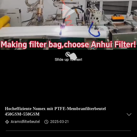
TRETEN
SIE
MIT
UNS
IN
VERBINDUNG
NACHRICHTEN
FORDERN
SIE EIN
Hocheffiziente Nomex mit PTFE-Membranfilterbeutel
450GSM~550GSM
ZITAT
Aramidfilterbeutel
2025-03-21