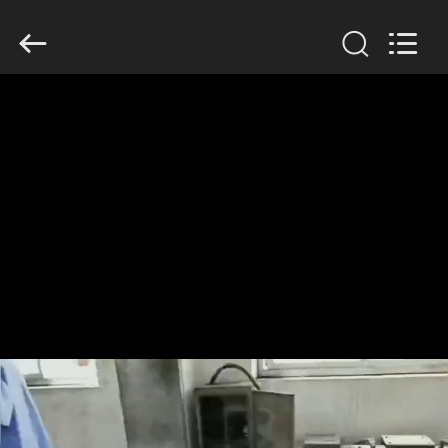
Filter
Environmental
Technology
Co.,Ltd..
All
Rights
Reserved.
HAUS
PRODUKTE
ÜBER
UNS
FABRIK-
AUSFLUG
QUALITÄTSKONTROLLE