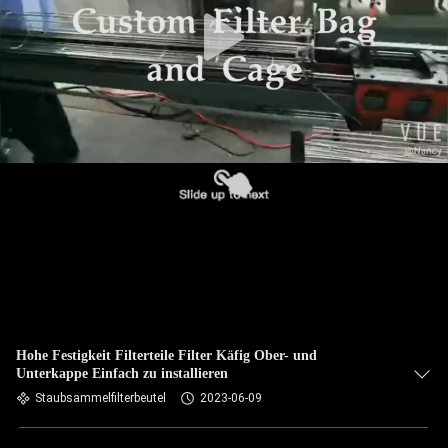
TRETEN
SIE
MIT
UNS
IN
VERBINDUNG
NACHRICHTEN
FORDERN
SIE EIN
Hohe Festigkeit Filterteile Filter Käfig Ober- und
Unterkappe Einfach zu installieren
ZITAT
Staubsammelfilterbeutel
2023-06-09