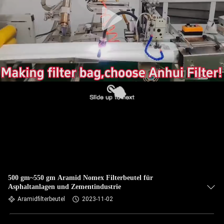
TRETEN
SIE
MIT
UNS
IN
VERBINDUNG
NACHRICHTEN
FORDERN
SIE EIN
500 gm~550 gm Aramid Nomex Filterbeutel für
Asphaltanlagen und Zementindustrie
ZITAT
Aramidfilterbeutel
2023-11-02