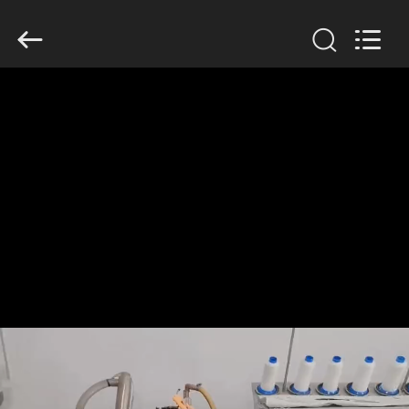
Filter
Environmental
Technology
Co.,Ltd..
All
Rights
Reserved.
HAUS
PRODUKTE
ÜBER
UNS
FABRIK-
AUSFLUG
QUALITÄTSKONTROLLE