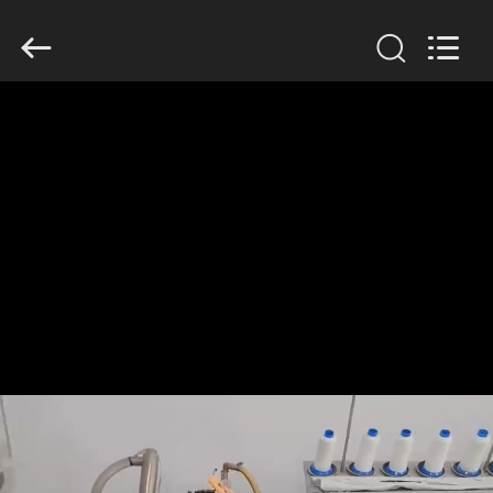
Filter
Environmental
Technology
Co.,Ltd..
All
Rights
Reserved.
HAUS
PRODUKTE
ÜBER
UNS
FABRIK-
AUSFLUG
QUALITÄTSKONTROLLE