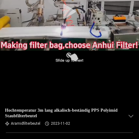
TRETEN
SIE
MIT
UNS
IN
VERBINDUNG
NACHRICHTEN
FORDERN
SIE EIN
Hochtemperatur 3m lang alkalisch-beständig PPS Polyimid
Staubfilterbeutel
ZITAT
Aramidfilterbeutel
2023-11-02