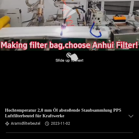
TRETEN
SIE
MIT
UNS
IN
VERBINDUNG
NACHRICHTEN
FORDERN
SIE EIN
Hochtemperatur 2,0 mm Öl abstoßende Staubsammlung PPS
Luftfilterbeutel für Kraftwerke
ZITAT
Aramidfilterbeutel
2023-11-02