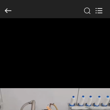
Filter
Environmental
Technology
Co.,Ltd..
All
Rights
Reserved.
HAUS
PRODUKTE
ÜBER
UNS
FABRIK-
AUSFLUG
QUALITÄTSKONTROLLE